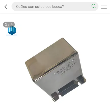
2
/
4