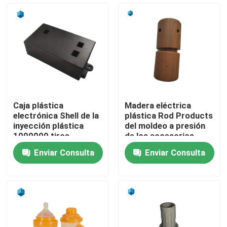
Productos
productos del moldeo por inyección
Moldeo a presión plástico
Caja plástica
Madera eléctrica
electrónica Shell de la
plástica Rod Products
Moldeo a presión del dispositivo
inyección plástica
del moldeo a presión
1000000 tiros
de los accesorios
Enviar Consulta
Enviar Consulta
Moldeo a presión de encargo
Moldeado plástico industrial
Moldeo a presión de la electrónica