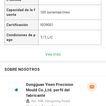
Capacidad de la f
100 sistemas/mes
uente
Certificación
ISO9001
Condiciones de p
T/T, L/C
ago
Vea más
SOBRE NOSOTROS
Dongguan Yisen Precision
Mould Co.,Ltd. perfil del
fabricante
No. 448, Hengzeng Road,