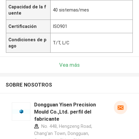
Capacidad de la f
40 sistemas/mes
uente
Certificación
ISO901
Condiciones de p
T/T, L/C
ago
Vea más
SOBRE NOSOTROS
Dongguan Yisen Precision
Mould Co.,Ltd. perfil del
fabricante
No. 448, Hengzeng Road,
Chang'an Town, Dongguan,