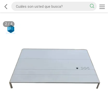
2
/
4