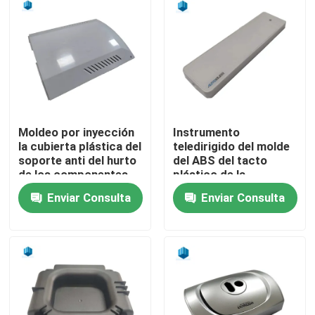
Productos
productos del moldeo por inyección
Moldeo a presión plástico
Moldeo por inyección
Instrumento
la cubierta plástica del
teledirigido del molde
soporte anti del hurto
del ABS del tacto
Moldeo a presión del dispositivo
de los componentes
plástico de la
plásticos
fabricación
Enviar Consulta
Enviar Consulta
Moldeo a presión de encargo
Moldeado plástico industrial
Moldeo a presión de la electrónica